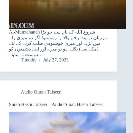
Al-Mumtahanah شروع الله کے نام سے جو بڑا
مہربان نہایت رحم والا ہے ِمومنو! اگر تم میری راہ
میں لڑنے اور میری خوشنودی طلب کرنے کے لئے
(مکے سے) نکلے ہو تو میرے اور اپنے دشمنوں کو
دوست نہ بناؤ۔…
Timothy
July 27, 2023
Audio Quran Tafseer
Surah Hashr Tafseer – Audio Surah Hashr Tafseer