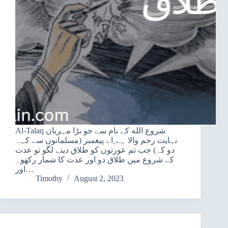
Al-Talaq شروع الله کے نام سے جو بڑا مہربان
نہایت رحم والا ہے ِاے پیغمبر (مسلمانوں سے کہہ
دو کہ) جب تم عورتوں کو طلاق دینے لگو تو عدت
کے شروع میں طلاق دو اور عدت کا شمار رکھو۔
اور…
Timothy
August 2, 2023