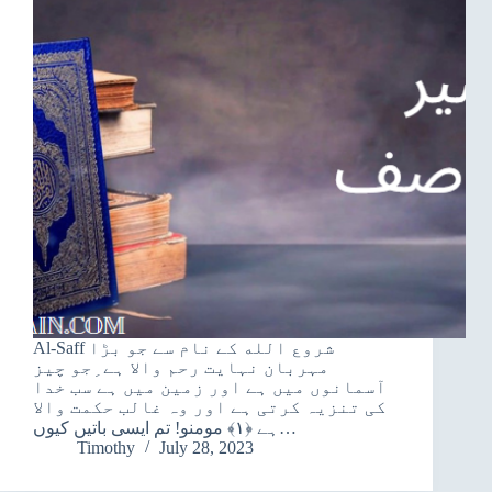
Al-Saff شروع الله کے نام سے جو بڑا
مہربان نہایت رحم والا ہے ِجو چیز
آسمانوں میں ہے اور زمین میں ہے سب خدا
کی تنزیہ کرتی ہے اور وہ غالب حکمت والا
ہے ﴿۱﴾ مومنو! تم ایسی باتیں کیوں…
Timothy
July 28, 2023