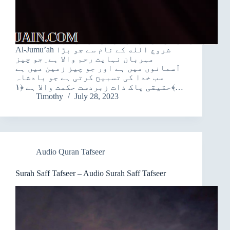
Al-Jumu’ah شروع الله کے نام سے جو بڑا
مہربان نہایت رحم والا ہے ِجو چیز
آسمانوں میں ہے اور جو چیز زمین میں ہے
سب خدا کی تسبیح کرتی ہے جو بادشاہ
حقیقی پاک ذات زبردست حکمت والا ہے ﴿۱﴾…
Timothy
July 28, 2023
Audio Quran Tafseer
Surah Saff Tafseer – Audio Surah Saff Tafseer