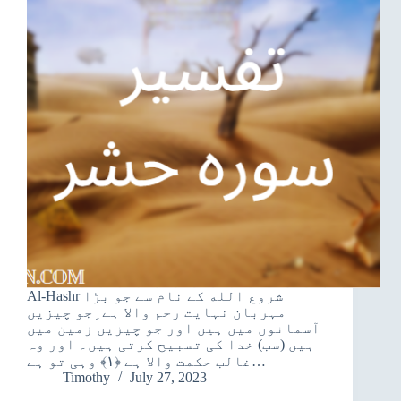
Al-Hashr شروع الله کے نام سے جو بڑا
مہربان نہایت رحم والا ہے ِجو چیزیں
آسمانوں میں ہیں اور جو چیزیں زمین میں
ہیں (سب) خدا کی تسبیح کرتی ہیں۔ اور وہ
غالب حکمت والا ہے ﴿۱﴾ وہی تو ہے…
Timothy
July 27, 2023