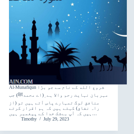
Al-Munafiqun شروع الله کے نام سے جو بڑا
مہربان نہایت رحم والا ہے ِ(اے محمدﷺ) جب
منافق لوگ تمہارے پاس آتے ہیں تو (از
راہ نفاق) کہتے ہیں کہ ہم اقرار کرتے
ہیں کہ آپ بےشک خدا کے پیغمبر ہیں…
Timothy
July 29, 2023