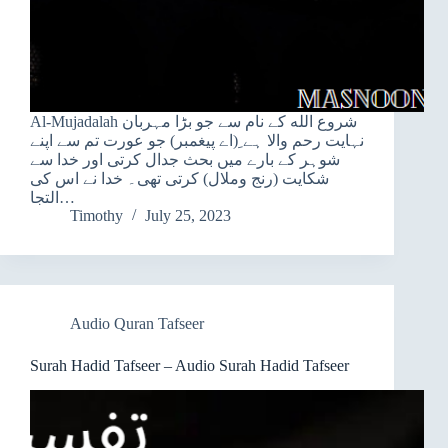
Al-Mujadalah شروع الله کے نام سے جو بڑا مہربان
نہایت رحم والا ہے ِ(اے پیغمبر) جو عورت تم سے اپنے
شوہر کے بارے میں بحث جدال کرتی اور خدا سے
شکایت (رنج وملال) کرتی تھی۔ خدا نے اس کی
التجا…
Timothy
July 25, 2023
Audio Quran Tafseer
Surah Hadid Tafseer – Audio Surah Hadid Tafseer