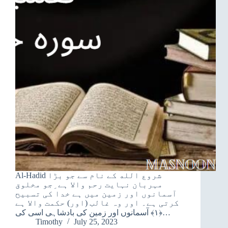
Al-Hadid شروع الله کے نام سے جو بڑا
مہربان نہایت رحم والا ہے ِجو مخلوق
آسمانوں اور زمین میں ہے خدا کی تسبیح
کرتی ہے۔ اور وہ غالب (اور) حکمت والا ہے
﴿۱﴾ آسمانوں اور زمین کی بادشاہی اسی کی…
Timothy
July 25, 2023