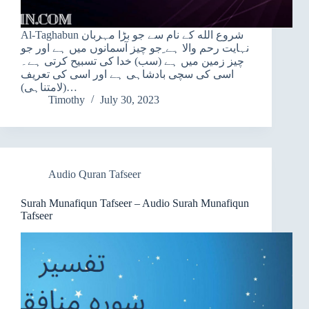
Al-Taghabun شروع الله کے نام سے جو بڑا مہربان
نہایت رحم والا ہے ِجو چیز آسمانوں میں ہے اور جو
چیز زمین میں ہے (سب) خدا کی تسبیح کرتی ہے۔
اسی کی سچی بادشاہی ہے اور اسی کی تعریف
(لامتناہی)…
Timothy
July 30, 2023
Audio Quran Tafseer
Surah Munafiqun Tafseer – Audio Surah Munafiqun
Tafseer