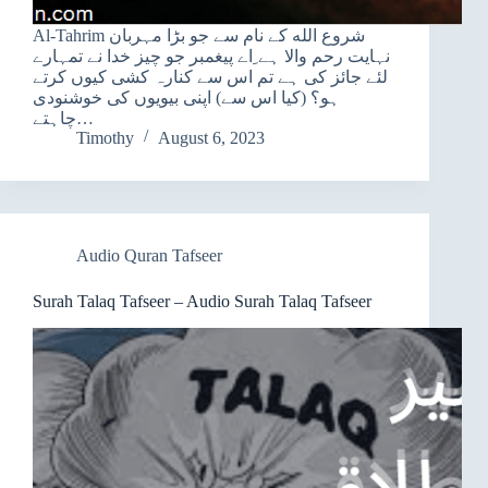
Al-Tahrim شروع الله کے نام سے جو بڑا مہربان
نہایت رحم والا ہے ِاے پیغمبر جو چیز خدا نے تمہارے
لئے جائز کی ہے تم اس سے کنارہ کشی کیوں کرتے
ہو؟ (کیا اس سے) اپنی بیویوں کی خوشنودی
چاہتے…
Timothy
August 6, 2023
Audio Quran Tafseer
Surah Talaq Tafseer – Audio Surah Talaq Tafseer