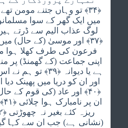
لوگ عذاب الیم سے ڈرتے ہیں
﴿۳۷﴾ اور موسیٰ (کے حال) م
اپنی جماعت (کے گھمنڈ) پر منہ 
ہے یا دیوانہ ﴿۳۹﴾ 
اور ان کو دریا میں پھینک دیا 
﴿۴۰﴾ اور عاد (کی قوم کے 
ان