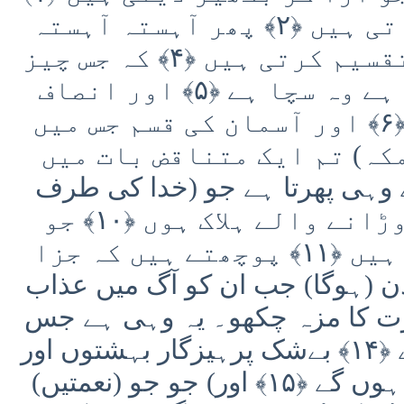
پھر (پانی کا) بوجھ اٹھاتی ہیں ﴿۲﴾ پھر آہستہ آہستہ
چلتی ہیں ﴿۳﴾ پھر چیزیں تقسیم کرتی ہیں ﴿۴﴾ کہ جس چیز
کا تم سے وعدہ کیا جاتا ہے وہ سچا ہے ﴿۵﴾ اور انصاف
(کا دن) ضرور واقع ہوگا ﴿۶﴾ اور آسمان کی قسم جس میں
اے اہل مکہ) تم ایک متناقض بات میں
ہو ﴿۸﴾ اس سے وہی پھرتا ہے جو (خدا کی طرف
سے) پھیرا جائے ﴿۹﴾ اٹکل دوڑانے والے ہلاک ہوں ﴿۱۰﴾ جو
بےخبری میں بھولے ہوئے ہیں ﴿۱۱﴾ پوچھتے ہیں کہ جزا
ہوگا؟ ﴿۱۲﴾ اُس دن (ہوگا) جب ان کو آگ میں عذاب
ب اپنی شرارت کا مزہ چکھو۔ یہ وہی ہے جس
کے لئے تم جلدی مچایا کرتے تھے ﴿۱۴﴾ بےشک پرہیزگار بہشتوں اور
چشموں میں (عیش کر رہے) ہوں گے ﴿۱۵﴾ اور) جو جو (نعمتیں)