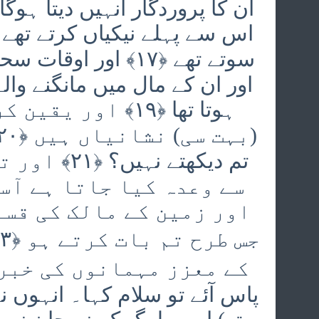
ان کا پروردگار انہیں دیتا ہو
اور ان کے مال میں مانگنے والے
ہوتا تھا ﴿۱۹﴾ او
تم دیکھتے ن
اور زمین کے مالک کی قسم
پاس آئے تو سلام کہا۔ انہوں ن