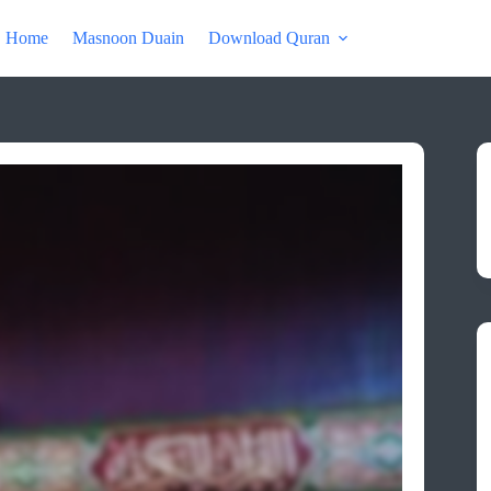
Home
Masnoon Duain
Download Quran