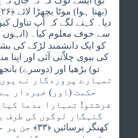
(
سے خوف معلوم کیا۔ (انہوں نے
کی بیوی چلاّتی آئی اور اپنا م
تمہارے پروردگار نے یوں ہ
کھنگر برسائی
تمہارے پروردگار کے ہا