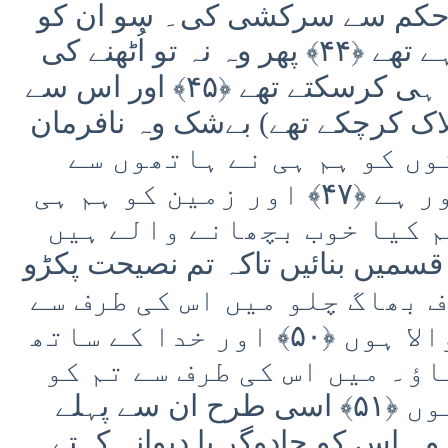
 کے حکم سے سرکشی کی۔ سو ان کو
کڑک نے آ پکڑا اور وہ دیکھ رہے تھے ﴿۴۴﴾ پھر وہ نہ تو اُٹھنے کی
طاقت رکھتے تھے اور نہ مقابلہ ہی کرسکتے تھے ﴿۴۵﴾ اور اس سے
لاک کرچکے تھے) بےشک وہ نافرمان
ور آسمانوں کو ہم ہی نے ہاتھوں سے
بنایا اور ہم کو سب مقدور ہے ﴿۴۷﴾ اور زمین کو ہم ہی
م کیا خوب بچھانے والے ہیں
و قسمیں بنائیں تاکہ تم نصیحت پکڑو
طرف بھاگ چلو میں اس کی طرف سے
تم کو صریح رستہ بتانے والا ہوں ﴿۵۰﴾ اور خدا کے ساتھ
اؤ۔ میں اس کی طرف سے تم کو
صریح رستہ بتانے والا ہوں ﴿۵۱﴾ اسی طرح ان سے پہلے
وہ اس کو جادوگر یا دیوانہ کہتے