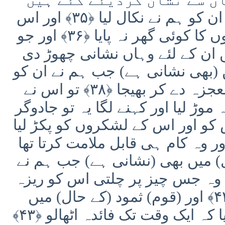
﴿۳۴﴾ تو وہاں جتنے مومن تھے ان کو ہم نے نکال لیا ﴿۳۵﴾ اور اس
میں ایک گھر کے سوا مسلمانوں کا کوئی گھر نہ پایا ﴿۳۶﴾ اور جو
 ان کے لئے وہاں نشانی چھوڑ دی
یں (بھی نشانی ہے) جب ہم نے ان کو
فرعون کی طرف کھلا ہوا معجزہ دے کر بھیجا ﴿۳۸﴾ تو اس نے
موڑ لیا اور کہنے لگا یہ تو جادوگر
تو ہم نے اس کو اور اس کے لشکروں کو پکڑ لیا
اور وہ کام ہی قابل ملامت کرتا تھا
حال) میں بھی (نشانی ہے) جب ہم نے
 پر نامبارک ہوا چلائی ﴿۴۱﴾ وہ جس چیز پر چلتی اس کو ریزہ
ریزہ کئے بغیر نہ چھوڑتی ﴿۴۲﴾ اور (قوم) ثمود (کے حال) میں
(نشانی ہے) جب ان سے کہا گیا کہ ایک وقت تک فائدہ اٹھالو ﴿۴۳﴾