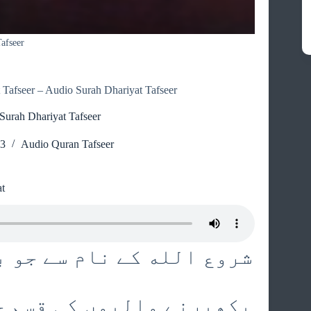
afseer
 Tafseer – Audio Surah Dhariyat Tafseer
Surah Dhariyat Tafseer
23
Audio Quran Tafseer
at
شروع الله کے نام سے جو ب