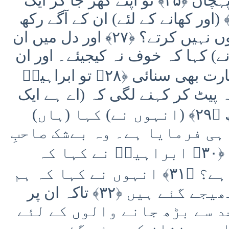
تو) ایسے لوگ کہ نہ جان نہ پہچان ﴿۲۵﴾ تو اپنے گھر جا کر ایک
بھنا ہوا) موٹا بچھڑا لائے ﴿۲۶﴾ (اور کھانے کے لئے) ان کے آگے رکھ
دیا۔ کہنے لگے کہ آپ تناول کیوں نہیں کرتے؟ ﴿۲۷﴾ اور دل میں ان
) کہا کہ خوف نہ کیجیئے۔ اور ان
کو ایک دانشمند لڑکے کی بشارت بھی سنائی ﴿۲۸﴾ تو ابراہیمؑ
نہ پیٹ کر کہنے لگی کہ (اے ہے ایک
تو) بڑھیا اور (دوسرے) بانجھ ﴿۲۹﴾ (انہوں نے) کہا (ہاں)
ی فرمایا ہے۔ وہ بےشک صاحبِ
حکمت (اور) خبردار ہے ﴿۳۰﴾ ابراہیمؑ نے کہا کہ
فرشتو! تمہارا مدعا کیا ہے؟ ﴿۳۱﴾ انہوں نے کہا کہ ہم
گنہگار لوگوں کی طرف بھیجے گئے ہیں ﴿۳۲﴾ تاکہ ان پر
ں ﴿۳۳﴾ جن پر حد سے بڑھ جانے والوں کے لئے
ں سے نشان کردیئے گئے ہیں