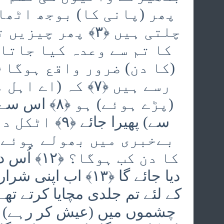
رسے ہیں ﴿۷﴾ کہ (
(پڑے ہوئے) 
کا دن کب 
دیا جائے گا ﴿۱۳﴾ ا