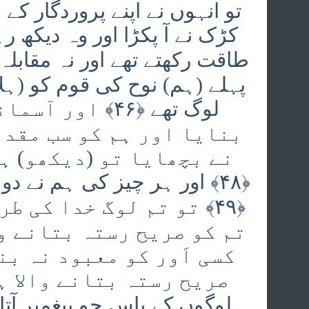
تو انہوں نے اپنے پروردگار
پہلے (ہم) نوح کی قوم کو (ہ
لوگ تھے ﴿۴۶﴾ ا
نے بچھایا تو (دیکھو) ہ
﴿۴۸﴾ اور ہر چیز کی ہم نے د
﴿۴۹﴾ تو تم لوگ خدا کی 
کسی اَور کو معبود نہ بن
لوگوں کے پاس جو پیغمبر آتا 