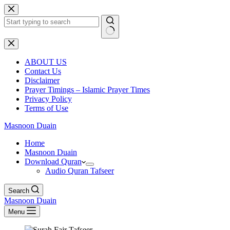
Skip
to
content
No
results
ABOUT US
Contact Us
Disclaimer
Prayer Timings – Islamic Prayer Times
Privacy Policy
Terms of Use
Masnoon Duain
Home
Masnoon Duain
Download Quran
Audio Quran Tafseer
Search
Masnoon Duain
Menu