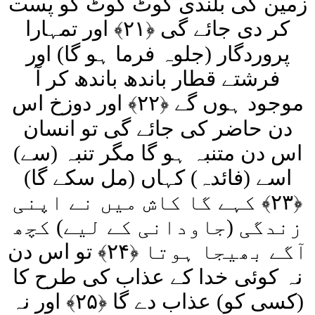
زمین کی بلندی کوٹ کوٹ کو پست
کر دی جائے گی ﴿۲۱﴾ اور تمہارا
پروردگار (جلوہ فرما ہو گا) اور
فرشتے قطار باندھ باندھ کر آ
موجود ہوں گے ﴿۲۲﴾ اور دوزخ اس
دن حاضر کی جائے گی تو انسان
اس دن متنبہ ہو گا مگر تنبہ (سے)
اسے (فائدہ) کہاں (مل سکے گا)
﴿۲۳﴾ کہے گا کاش میں نے اپنی
زندگی (جاودانی کے لیے) کچھ
آگے بھیجا ہوتا ﴿۲۴﴾ تو اس دن
نہ کوئی خدا کے عذاب کی طرح کا
(کسی کو) عذاب دے گا ﴿۲۵﴾ اور نہ