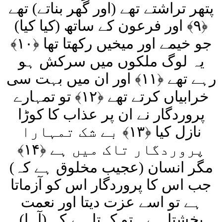
پتھر تراشتے تھے (اور گھر بناتے) تھے
﴿۹﴾ اور فرعون کے ساتھ (کیا کیا)
جو خیمے اور میخیں رکھتا تھا ﴿۱۰﴾
یہ لوگ ملکوں میں سرکش ہو
رہے تھے ﴿۱۱﴾ اور ان میں بہت سی
خرابیاں کرتے تھے ﴿۱۲﴾ تو تمہارے
پروردگار نے ان پر عذاب کا کوڑا
نازل کیا ﴿۱۳﴾ بے شک تمہارا
پروردگار تاک میں ہے ﴿۱۴﴾
مگر انسان (عجیب مخلوق ہے کہ)
جب اس کا پروردگار اس کو آزماتا
ہے تو اسے عزت دیتا اور نعمت
بخشتا ہے۔ تو کہتا ہے کہ (آہا)