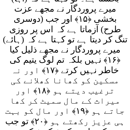
میرے پروردگار نے مجھے عزت
بخشی ﴿۱۵﴾ اور جب (دوسری
طرح) آزماتا ہے کہ اس پر روزی
تنگ کر دیتا ہے تو کہتا ہے کہ (ہائے)
میرے پروردگار نے مجھے ذلیل کیا
﴿۱۶﴾ نہیں بلکہ تم لوگ یتیم کی
خاطر نہیں کرتے ﴿۱۷﴾ اور نہ
مسکین کو کھانا کھلانے کی
ترغیب دیتے ہو ﴿۱۸﴾ اور
میراث کے مال سمیٹ کر کھا
جاتے ہو ﴿۱۹﴾ اور مال کو بہت
ہی عزیز رکھتے ہو ﴿۲۰﴾ تو جب