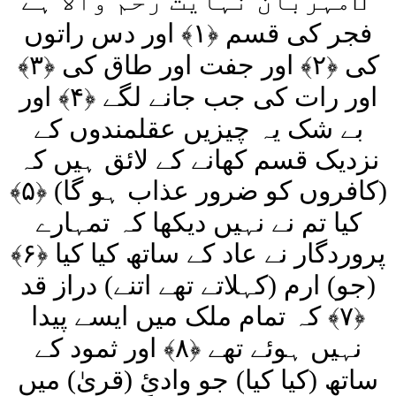
مہربان نہایت رحم والا ہے ِ
فجر کی قسم ﴿۱﴾ اور دس راتوں
کی ﴿۲﴾ اور جفت اور طاق کی ﴿۳﴾
اور رات کی جب جانے لگے ﴿۴﴾ اور
بے شک یہ چیزیں عقلمندوں کے
نزدیک قسم کھانے کے لائق ہیں کہ
(کافروں کو ضرور عذاب ہو گا) ﴿۵﴾
کیا تم نے نہیں دیکھا کہ تمہارے
پروردگار نے عاد کے ساتھ کیا کیا ﴿۶﴾
(جو) ارم (کہلاتے تھے اتنے) دراز قد
﴿۷﴾ کہ تمام ملک میں ایسے پیدا
نہیں ہوئے تھے ﴿۸﴾ اور ثمود کے
ساتھ (کیا کیا) جو وادئِ (قریٰ) میں