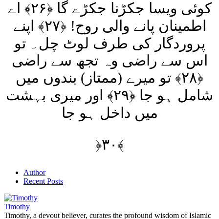
کوئی ویسا جکڑنا جکڑے گا ﴿۲۶﴾ اے
اطمینان پانے والی روح! ﴿۲۷﴾ اپنے
پروردگار کی طرف لوٹ چل۔ تو
اس سے راضی وہ تجھ سے راضی
﴿۲۸﴾ تو میرے (ممتاز) بندوں میں
شامل ہو جا ﴿۲۹﴾ اور میری بہشت
میں داخل ہو جا
﴿۳۰﴾
Author
Recent Posts
Timothy
Timothy, a devout believer, curates the profound wisdom of Islamic