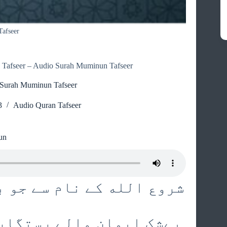
afseer
Tafseer – Audio Surah Muminun Tafseer
 Surah Muminun Tafseer
3
Audio Quran Tafseer
un
شروع الله کے نام سے جو ب